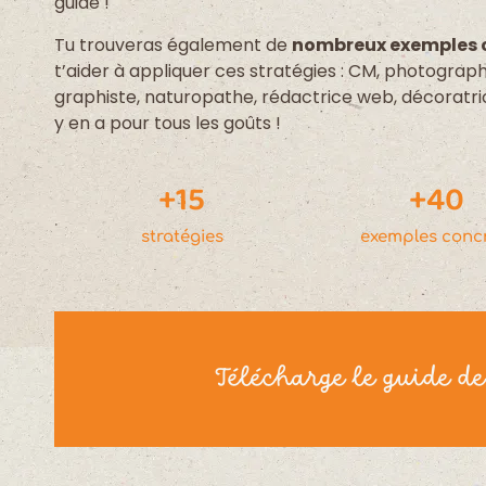
guide !
Tu trouveras également de
nombreux exemples 
t’aider à appliquer ces stratégies : CM, photograph
graphiste, naturopathe, rédactrice web, décoratrice
y en a pour tous les goûts !
+
15
+
40
stratégies
exemples conc
Télécharge le guide d