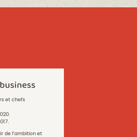
 business
s et chefs
020.
017.
r de l’ambition et