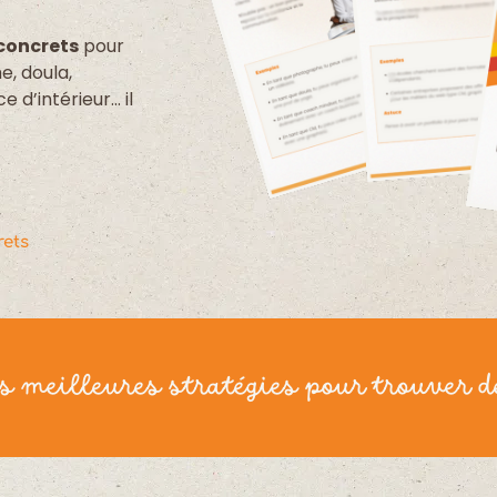
concrets
pour
e, doula,
 d’intérieur… il
rets
es meilleures stratégies pour trouver de