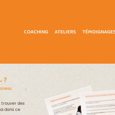
COACHING
ATELIERS
TÉMOIGNAGES
 ?
siness.
 trouver des
toi dans ce