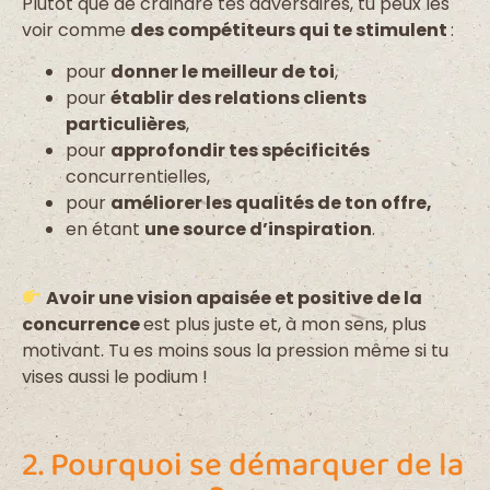
Plutôt que de craindre tes adversaires, tu peux les
voir comme
des compétiteurs qui te stimulent
:
pour
donner le meilleur de toi
,
pour
établir des relations clients
particulières
,
pour
approfondir tes spécificités
concurrentielles,
pour
améliorer les qualités de ton offre,
en étant
une source d’inspiration
.
Avoir une vision apaisée et positive de la
concurrence
est plus juste et, à mon sens, plus
motivant.
Tu es moins sous la pression même si tu
vises aussi le podium !
2. Pourquoi se démarquer de la