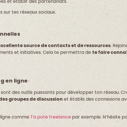
es et établir des partenariats.
s sur tes réseaux sociaux.
nnelles
excellente source de contacts et de ressources
. Rejoi
ments et initiatives. Cela te permettra de
te faire conna
g en ligne
n
sont des outils puissants pour développer ton réseau. Cr
 des groupes de discussion
et établis des connexions av
en ligne comme
Ta pote freelance
par exemple. N’hésite pa