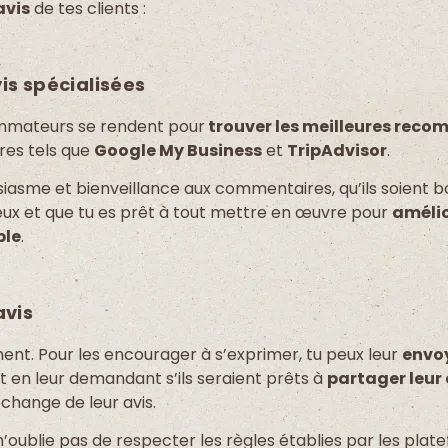
avis
de tes clients :
is spécialisées
sommateurs se rendent pour
trouver les meilleures rec
ires tels que
Google My Business
et
TripAdvisor
.
iasme et bienveillance aux commentaires, qu’ils soient b
ieux et que tu es prêt à tout mettre en œuvre pour
amélio
ble
.
avis
ment. Pour les encourager à s’exprimer, tu peux leur
envoy
t en leur demandant s’ils seraient prêts à
partager leur 
change de leur avis.
oublie pas de respecter les règles établies par les plate