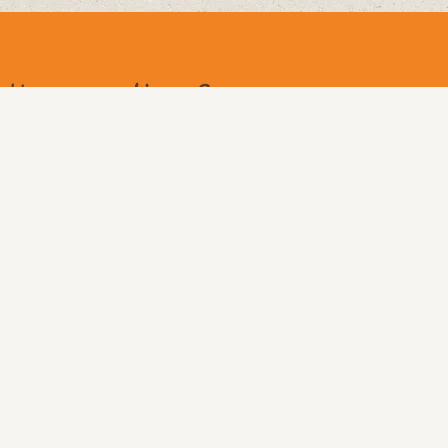
Une question ?
Combien de temps faut-il compter chaque
semaine ?
J'ai peur de pas réussir certains exercices, tu
m'aideras ?
Peut-on adapater le rythme du coaching ?
Est-ce que les places sont limitées ?
Est-ce que je peux payer en plusieurs fois ?
J'ai déjà un business qui tourne, est-ce que cet
accompagnement est fait pour moi ?