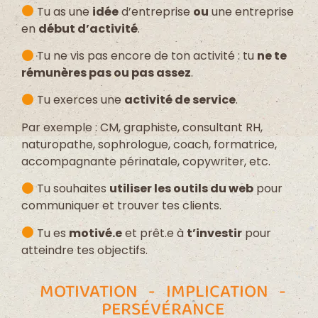
Tu as une
idée
d’entreprise
ou
une entreprise
en
début d’activité
.
Tu ne vis pas encore de ton activité : tu
ne te
rémunères pas ou pas assez
.
Tu exerces une
activité de service
.
Par exemple : CM, graphiste, consultant RH,
naturopathe, sophrologue, coach, formatrice,
accompagnante périnatale, copywriter, etc.
Tu souhaites
utiliser les outils du web
pour
communiquer et trouver tes clients.
Tu es
motivé.e
et prêt.e à
t’investir
pour
atteindre tes objectifs.
MOTIVATION - IMPLICATION -
PERSÉVÉRANCE