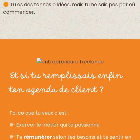
Tu as des tonnes d’idées, mais tu ne sais pas par où
commencer.
Et si tu remplissais enfin
ton agenda de client ?
Toi ce que tu veux c’est :
Exercer le métier qui te passionne.
Te
rémunérer
selon tes besoins et te sentir en