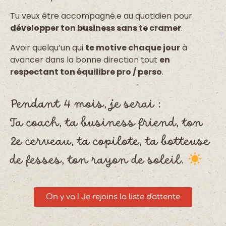
Tu veux être accompagné.e au quotidien pour
développer ton business sans te cramer
.
Avoir quelqu’un qui
te motive chaque jour
à
avancer dans la bonne direction tout
en
respectant ton équilibre pro / perso
.
Pendant 4 mois, je serai :
Ta coach, ta business friend, ton
2e cerveau, ta copilote, ta botteuse
de fesses, ton rayon de soleil.
On y va ! Je rejoins la liste d'attente