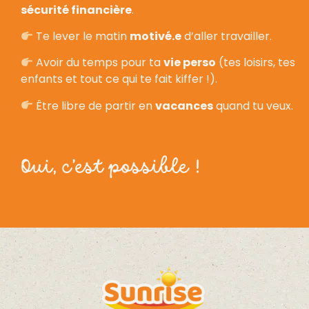
sécurité financière
.
Te lever le matin
motivé.e
d’aller travailler.
Avoir du temps pour ta
vie perso
(tes loisirs, tes
enfants et tout ce qui te fait kiffer !).
Être libre de partir en
vacances
quand tu veux.
Oui, c’est possible !